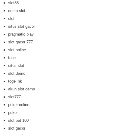
slot88
demo slot
slot
situs slot gacor
pragmatic play
slot gacor 777
slot online
togel
situs slot
slot demo
togel hk
akun slot demo
slot777
poker online
poker
slot bet 100
slot gacor