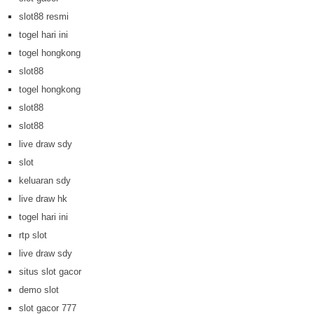
slot88 resmi
togel hari ini
togel hongkong
slot88
togel hongkong
slot88
slot88
live draw sdy
slot
keluaran sdy
live draw hk
togel hari ini
rtp slot
live draw sdy
situs slot gacor
demo slot
slot gacor 777