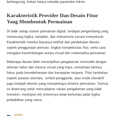
berlangsung, bukan hanya sekadar parameter teknis.
Karakteristik Provider Dan Desain Fitur
Yang Membentuk Permainan
Di balik setiap sistem permainan digital, terdapat pengembang yang
merancang logika, tampilan, dan mekanisme secara menyeluruh.
Karakteristik mereka biasanya terlihat dari pendekatan desain,
seperti penggunaan animasi, tingkat kompleksitas fitur, serta cara
mengatur keseimbangan antara visual dan matematika permainan.
Beberapa desain lebih menonjolkan pengalaman sinematik dengan
animasi halus dan transisi visual yang kaya, sementara lainnya
fokus pada kesederhanaan dan kecepatan respons. Fitur tambahan
seperti putaran otomatis, simbol pengganda, atau mode interaktif
juga menjadi elemen yang memperkaya struktur permainan. Semua
ini dirancang untuk menciptakan variasi pengalaman yang tidak
monoton, meskipun inti sistemnya tetap bertumpu pada logika
probabilitas yang sama.