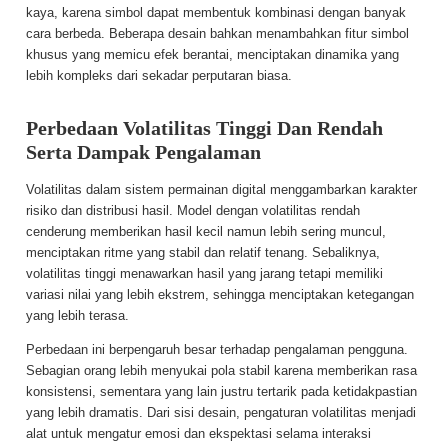
kaya, karena simbol dapat membentuk kombinasi dengan banyak
cara berbeda. Beberapa desain bahkan menambahkan fitur simbol
khusus yang memicu efek berantai, menciptakan dinamika yang
lebih kompleks dari sekadar perputaran biasa.
Perbedaan Volatilitas Tinggi Dan Rendah
Serta Dampak Pengalaman
Volatilitas dalam sistem permainan digital menggambarkan karakter
risiko dan distribusi hasil. Model dengan volatilitas rendah
cenderung memberikan hasil kecil namun lebih sering muncul,
menciptakan ritme yang stabil dan relatif tenang. Sebaliknya,
volatilitas tinggi menawarkan hasil yang jarang tetapi memiliki
variasi nilai yang lebih ekstrem, sehingga menciptakan ketegangan
yang lebih terasa.
Perbedaan ini berpengaruh besar terhadap pengalaman pengguna.
Sebagian orang lebih menyukai pola stabil karena memberikan rasa
konsistensi, sementara yang lain justru tertarik pada ketidakpastian
yang lebih dramatis. Dari sisi desain, pengaturan volatilitas menjadi
alat untuk mengatur emosi dan ekspektasi selama interaksi