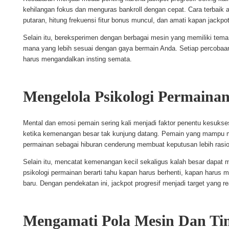
kehilangan fokus dan menguras bankroll dengan cepat. Cara terbaik 
putaran, hitung frekuensi fitur bonus muncul, dan amati kapan jackpo
Selain itu, bereksperimen dengan berbagai mesin yang memiliki tem
mana yang lebih sesuai dengan gaya bermain Anda. Setiap percobaan 
harus mengandalkan insting semata.
Mengelola Psikologi Permaina
Mental dan emosi pemain sering kali menjadi faktor penentu kesukses
ketika kemenangan besar tak kunjung datang. Pemain yang mampu me
permainan sebagai hiburan cenderung membuat keputusan lebih rasio
Selain itu, mencatat kemenangan kecil sekaligus kalah besar dapa
psikologi permainan berarti tahu kapan harus berhenti, kapan harus
baru. Dengan pendekatan ini, jackpot progresif menjadi target yang re
Mengamati Pola Mesin Dan Ti