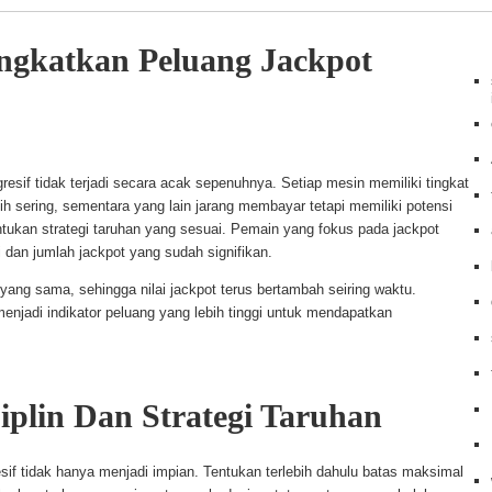
ngkatkan Peluang Jackpot
sif tidak terjadi secara acak sepenuhnya. Setiap mesin memiliki tingkat
h sering, sementara yang lain jarang membayar tetapi memiliki potensi
kan strategi taruhan yang sesuai. Pemain yang fokus pada jackpot
i dan jumlah jackpot yang sudah signifikan.
 yang sama, sehingga nilai jackpot terus bertambah seiring waktu.
njadi indikator peluang yang lebih tinggi untuk mendapatkan
iplin Dan Strategi Taruhan
sif tidak hanya menjadi impian. Tentukan terlebih dahulu batas maksimal