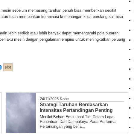
 mesin sebelum memasang taruhan penuh bisa memberikan sedikit
tau telah memberikan kombinasi kemenangan kecil berulang kali bisa
emain lebih sedikit atau lebih banyak dapat memengaruhi pola putaran
s perilaku mesin dengan pengalaman empiris untuk meningkatkan peluang
This
slot
entry
was
posted
24/11/2025
Kobe
in
Strategi Taruhan Berdasarkan
Intensitas Pertandingan Penting
Menilai Beban Emosional Tim Dalam Laga
Penentuan Dan Dampaknya Pada Performa
Pertandingan yang berla...