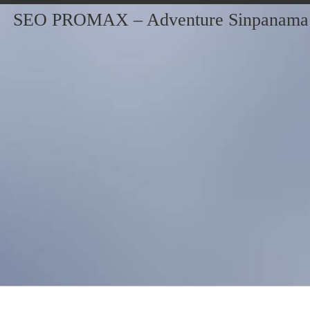
SEO PROMAX – Adventure Sinpanama
Primary