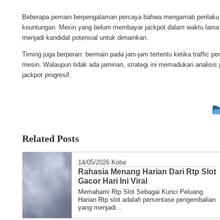
Beberapa pemain berpengalaman percaya bahwa mengamati perilaku
keuntungan. Mesin yang belum membayar jackpot dalam waktu lama a
menjadi kandidat potensial untuk dimainkan.
Timing juga berperan: bermain pada jam-jam tertentu ketika traffic p
mesin. Walaupun tidak ada jaminan, strategi ini memadukan analisi
jackpot progresif.
Related Posts
14/05/2026
Kobe
Rahasia Menang Harian Dari Rtp Slot
Gacor Hari Ini Viral
Memahami Rtp Slot Sebagai Kunci Peluang
Harian Rtp slot adalah persentase pengembalian
yang menjadi...