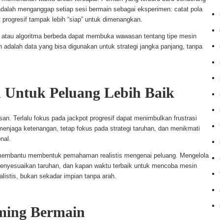
adalah menganggap setiap sesi bermain sebagai eksperimen: catat pola
t progresif tampak lebih “siap” untuk dimenangkan.
a atau algoritma berbeda dapat membuka wawasan tentang tipe mesin
adalah data yang bisa digunakan untuk strategi jangka panjang, tanpa
n Untuk Peluang Lebih Baik
an. Terlalu fokus pada jackpot progresif dapat menimbulkan frustrasi
njaga ketenangan, tetap fokus pada strategi taruhan, dan menikmati
nal.
t membantu membentuk pemahaman realistis mengenai peluang. Mengelola
 menyesuaikan taruhan, dan kapan waktu terbaik untuk mencoba mesin
alistis, bukan sekadar impian tanpa arah.
ming Bermain