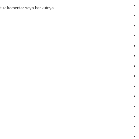
tuk komentar saya berikutnya.