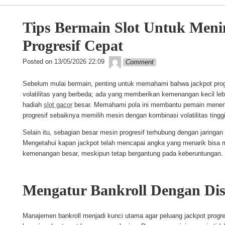
Navigation
Tips Bermain Slot Untuk Meni
Progresif Cepat
Kobe
Posted on
13/05/2026 22:09
Comment
Sebelum mulai bermain, penting untuk memahami bahwa jackpot progre
volatilitas yang berbeda; ada yang memberikan kemenangan kecil lebi
hadiah
slot gacor
besar. Memahami pola ini membantu pemain menentu
progresif sebaiknya memilih mesin dengan kombinasi volatilitas tingg
Selain itu, sebagian besar mesin progresif terhubung dengan jaringan
Mengetahui kapan jackpot telah mencapai angka yang menarik bisa me
kemenangan besar, meskipun tetap bergantung pada keberuntungan.
Mengatur Bankroll Dengan Dis
Manajemen bankroll menjadi kunci utama agar peluang jackpot progre