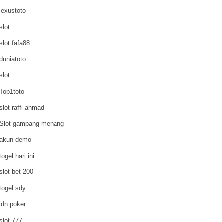
lexustoto
slot
slot fafa88
duniatoto
slot
Top1toto
slot raffi ahmad
Slot gampang menang
akun demo
togel hari ini
slot bet 200
togel sdy
idn poker
slot 777