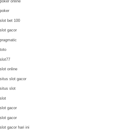
poker online
poker
slot bet 100
slot gacor
pragmatic
toto
slot77
slot online
situs slot gacor
situs slot
slot
slot gacor
slot gacor
slot gacor hari ini