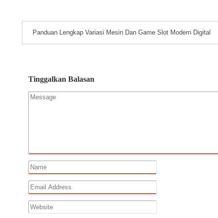
Panduan Lengkap Variasi Mesin Dan Game Slot Modern Digital
Tinggalkan Balasan