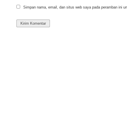
Simpan nama, email, dan situs web saya pada peramban ini un