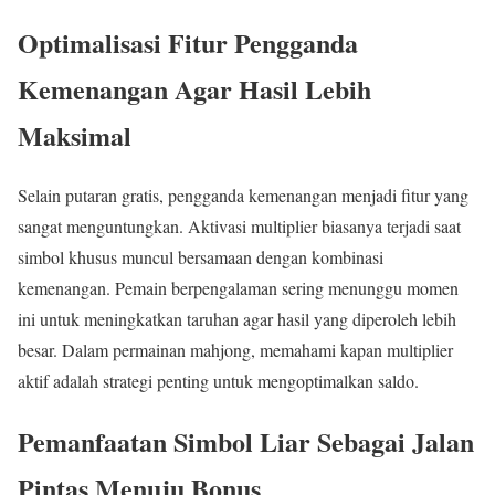
Optimalisasi Fitur Pengganda
Kemenangan Agar Hasil Lebih
Maksimal
Selain putaran gratis, pengganda kemenangan menjadi fitur yang
sangat menguntungkan. Aktivasi multiplier biasanya terjadi saat
simbol khusus muncul bersamaan dengan kombinasi
kemenangan. Pemain berpengalaman sering menunggu momen
ini untuk meningkatkan taruhan agar hasil yang diperoleh lebih
besar. Dalam permainan mahjong, memahami kapan multiplier
aktif adalah strategi penting untuk mengoptimalkan saldo.
Pemanfaatan Simbol Liar Sebagai Jalan
Pintas Menuju Bonus