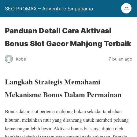
SEO PROMAX – Adventure Sinpanama
Panduan Detail Cara Aktivasi
Bonus Slot Gacor Mahjong Terbaik
Kobe
7 bulan ago
Langkah Strategis Memahami
Mekanisme Bonus Dalam Permainan
Bonus dalam slot bertema mahjong bukan sekadar tambahan
hiburan, melainkan fitur yang dirancang untuk memberi peluang
kemenangan lebih besar. Aktivasi bonus biasanya dipicu oleh
kombinasi simbol tertentu yang muncul pada gulungan. Pemain