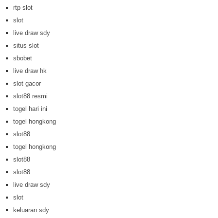
rtp slot
slot
live draw sdy
situs slot
sbobet
live draw hk
slot gacor
slot88 resmi
togel hari ini
togel hongkong
slot88
togel hongkong
slot88
slot88
live draw sdy
slot
keluaran sdy