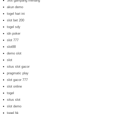
Slot gampang menang
akun demo
togel hari ini
slot bet 200
togel sdy
idn poker
slot 777
slot88
demo slot
slot
situs slot gacor
pragmatic play
slot gacor 777
slot online
togel
situs slot
slot demo
togel hk