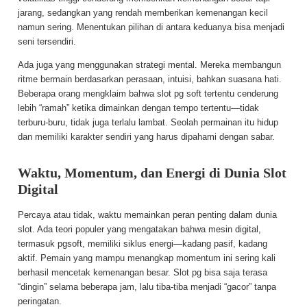
jarang, sedangkan yang rendah memberikan kemenangan kecil
namun sering. Menentukan pilihan di antara keduanya bisa menjadi
seni tersendiri.
Ada juga yang menggunakan strategi mental. Mereka membangun
ritme bermain berdasarkan perasaan, intuisi, bahkan suasana hati.
Beberapa orang mengklaim bahwa slot pg soft tertentu cenderung
lebih “ramah” ketika dimainkan dengan tempo tertentu—tidak
terburu-buru, tidak juga terlalu lambat. Seolah permainan itu hidup
dan memiliki karakter sendiri yang harus dipahami dengan sabar.
Waktu, Momentum, dan Energi di Dunia Slot
Digital
Percaya atau tidak, waktu memainkan peran penting dalam dunia
slot. Ada teori populer yang mengatakan bahwa mesin digital,
termasuk pgsoft, memiliki siklus energi—kadang pasif, kadang
aktif. Pemain yang mampu menangkap momentum ini sering kali
berhasil mencetak kemenangan besar. Slot pg bisa saja terasa
“dingin” selama beberapa jam, lalu tiba-tiba menjadi “gacor” tanpa
peringatan.