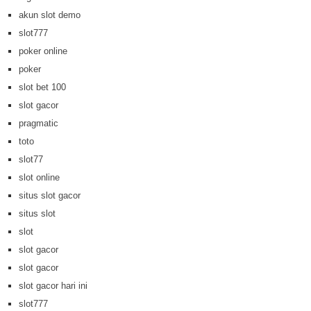
akun slot demo
slot777
poker online
poker
slot bet 100
slot gacor
pragmatic
toto
slot77
slot online
situs slot gacor
situs slot
slot
slot gacor
slot gacor
slot gacor hari ini
slot777