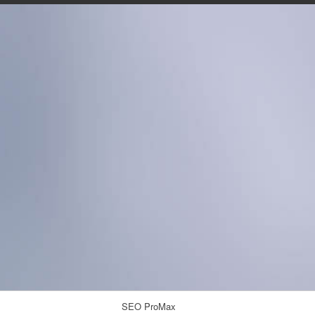
Skip
to
content
SEO ProMax