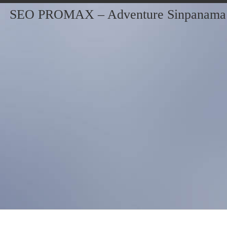
SEO PROMAX – Adventure Sinpanama
Primary