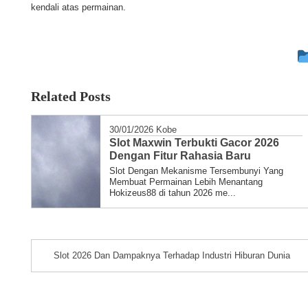
kendali atas permainan.
Related Posts
30/01/2026
Kobe
Slot Maxwin Terbukti Gacor 2026
Dengan Fitur Rahasia Baru
Slot Dengan Mekanisme Tersembunyi Yang
Membuat Permainan Lebih Menantang
Hokizeus88 di tahun 2026 me...
Slot 2026 Dan Dampaknya Terhadap Industri Hiburan Dunia