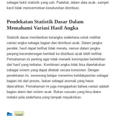
sebagai bukti statistik yang sah. Padahal, dalam data acak, sampel
kecil tidak mencerminkan keseluruhan distribusi.
Pendekatan Statistik Dasar Dalam
Memahami Variasi Hasil Angka
Statistik dasar memberikan kerangka sederhana untuk melihat
variasi angka sebagai bagian dari distribusi acak. Dalam jangka
pendek, hasil dapat terlihat tidak merata, namun dalam jangka
panjang kecenderungan kembali ke distribusi acak lebih terlihat.
Pemahaman ini penting agar tidak menarik kesimpulan berlebihan
dari hasil yang terbatas. Kombinasi angka tidak bisa diperlakukan
sebagai sistem yang dapat ditebak secara konsisten. Dengan
pendekatan ini, seseorang belajar menerima ketidakpastian sebagai
bagian inti dari proses, bukan sebagai anomali yang harus
dipecahkan. Pemahaman ini juga mengajarkan bahwa variasi adalah
bagian alami dari sistem acak. Bukan sesuatu yang bisa diatur
melalui pola sederhana yang tampak meyakinkan.
This
togel