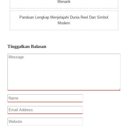
Menarik
Panduan Lengkap Menjelajahi Dunia Reel Dan Simbol
Modern
Tinggalkan Balasan