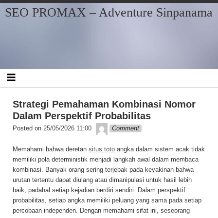
Skip
SEO PROMAX – Adventure Sinpanama
to
content
Strategi Pemahaman Kombinasi Nomor
Dalam Perspektif Probabilitas
Kobe
Posted on
25/05/2026 11:00
Comment
Memahami bahwa deretan
situs toto
angka dalam sistem acak tidak
memiliki pola deterministik menjadi langkah awal dalam membaca
kombinasi. Banyak orang sering terjebak pada keyakinan bahwa
urutan tertentu dapat diulang atau dimanipulasi untuk hasil lebih
baik, padahal setiap kejadian berdiri sendiri. Dalam perspektif
probabilitas, setiap angka memiliki peluang yang sama pada setiap
percobaan independen. Dengan memahami sifat ini, seseorang