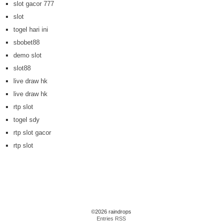
slot gacor 777
slot
togel hari ini
sbobet88
demo slot
slot88
live draw hk
live draw hk
rtp slot
togel sdy
rtp slot gacor
rtp slot
©2026 raindrops
Entries RSS