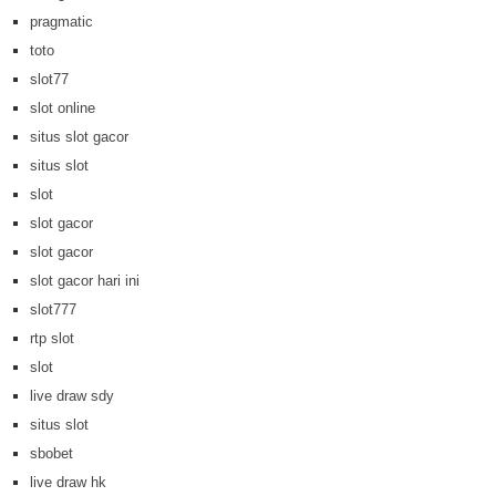
pragmatic
toto
slot77
slot online
situs slot gacor
situs slot
slot
slot gacor
slot gacor
slot gacor hari ini
slot777
rtp slot
slot
live draw sdy
situs slot
sbobet
live draw hk