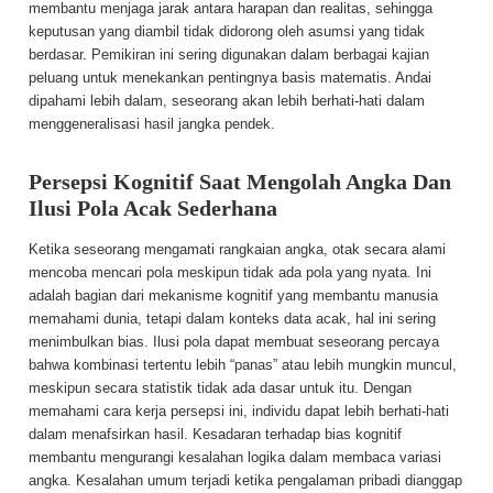
membantu menjaga jarak antara harapan dan realitas, sehingga
keputusan yang diambil tidak didorong oleh asumsi yang tidak
berdasar. Pemikiran ini sering digunakan dalam berbagai kajian
peluang untuk menekankan pentingnya basis matematis. Andai
dipahami lebih dalam, seseorang akan lebih berhati-hati dalam
menggeneralisasi hasil jangka pendek.
Persepsi Kognitif Saat Mengolah Angka Dan
Ilusi Pola Acak Sederhana
Ketika seseorang mengamati rangkaian angka, otak secara alami
mencoba mencari pola meskipun tidak ada pola yang nyata. Ini
adalah bagian dari mekanisme kognitif yang membantu manusia
memahami dunia, tetapi dalam konteks data acak, hal ini sering
menimbulkan bias. Ilusi pola dapat membuat seseorang percaya
bahwa kombinasi tertentu lebih “panas” atau lebih mungkin muncul,
meskipun secara statistik tidak ada dasar untuk itu. Dengan
memahami cara kerja persepsi ini, individu dapat lebih berhati-hati
dalam menafsirkan hasil. Kesadaran terhadap bias kognitif
membantu mengurangi kesalahan logika dalam membaca variasi
angka. Kesalahan umum terjadi ketika pengalaman pribadi dianggap