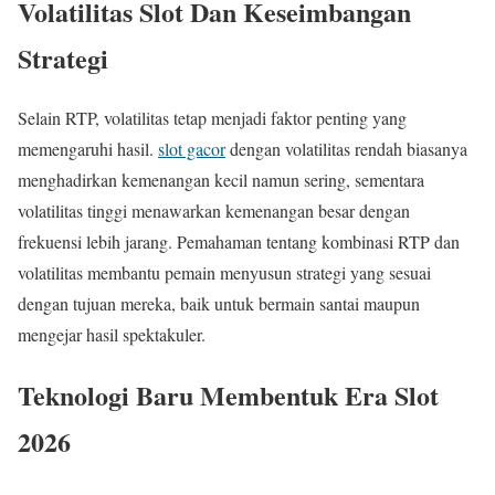
Volatilitas Slot Dan Keseimbangan
Strategi
Selain RTP, volatilitas tetap menjadi faktor penting yang
memengaruhi hasil.
slot gacor
dengan volatilitas rendah biasanya
menghadirkan kemenangan kecil namun sering, sementara
volatilitas tinggi menawarkan kemenangan besar dengan
frekuensi lebih jarang. Pemahaman tentang kombinasi RTP dan
volatilitas membantu pemain menyusun strategi yang sesuai
dengan tujuan mereka, baik untuk bermain santai maupun
mengejar hasil spektakuler.
Teknologi Baru Membentuk Era Slot
2026