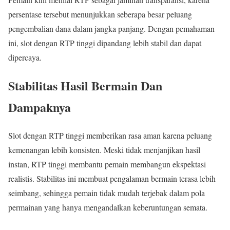
persentase tersebut menunjukkan seberapa besar peluang
pengembalian dana dalam jangka panjang. Dengan pemahaman
ini, slot dengan RTP tinggi dipandang lebih stabil dan dapat
dipercaya.
Stabilitas Hasil Bermain Dan
Dampaknya
Slot dengan RTP tinggi memberikan rasa aman karena peluang
kemenangan lebih konsisten. Meski tidak menjanjikan hasil
instan, RTP tinggi membantu pemain membangun ekspektasi
realistis. Stabilitas ini membuat pengalaman bermain terasa lebih
seimbang, sehingga pemain tidak mudah terjebak dalam pola
permainan yang hanya mengandalkan keberuntungan semata.