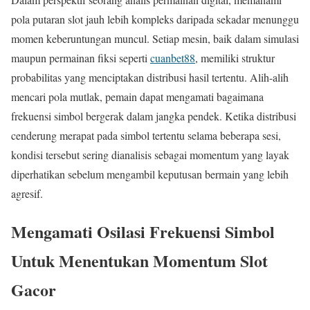
pola putaran slot jauh lebih kompleks daripada sekadar menunggu
momen keberuntungan muncul. Setiap mesin, baik dalam simulasi
maupun permainan fiksi seperti
cuanbet88
, memiliki struktur
probabilitas yang menciptakan distribusi hasil tertentu. Alih-alih
mencari pola mutlak, pemain dapat mengamati bagaimana
frekuensi simbol bergerak dalam jangka pendek. Ketika distribusi
cenderung merapat pada simbol tertentu selama beberapa sesi,
kondisi tersebut sering dianalisis sebagai momentum yang layak
diperhatikan sebelum mengambil keputusan bermain yang lebih
agresif.
Mengamati Osilasi Frekuensi Simbol
Untuk Menentukan Momentum Slot
Gacor