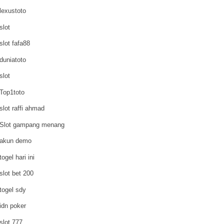
lexustoto
slot
slot fafa88
duniatoto
slot
Top1toto
slot raffi ahmad
Slot gampang menang
akun demo
togel hari ini
slot bet 200
togel sdy
idn poker
slot 777