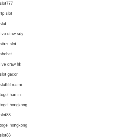
slot777
rtp slot
slot
live draw sdy
situs slot
sbobet
live draw hk
slot gacor
slot88 resmi
togel hari ini
togel hongkong
slot88
togel hongkong
slot88