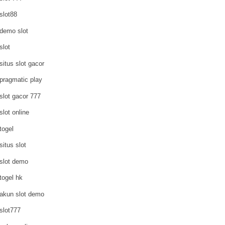
slot88
demo slot
slot
situs slot gacor
pragmatic play
slot gacor 777
slot online
togel
situs slot
slot demo
togel hk
akun slot demo
slot777