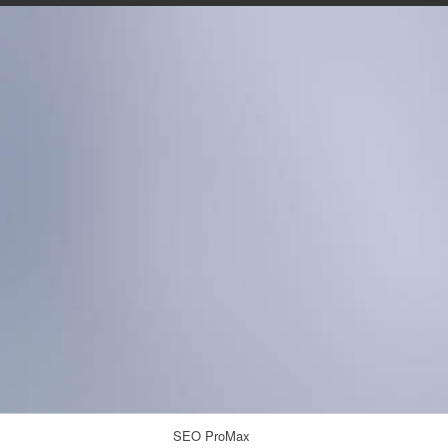
Skip
to
content
SEO ProMax