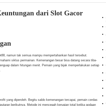
euntungan dari Slot Gacor
gan
slot88, namun tak semua mampu mempertahankan hasil tersebut.
ahami siklus permainan. Kemenangan besar bisa datang secara tiba-
menguap dalam hitungan menit. Pemain yang bijak memperlakukan setiap
.
profit yang diperoleh. Begitu saldo kemenangan tercapai, pemain cerdas
aran berikutnya. Metode ini mencegah kerugian total ketika godaan