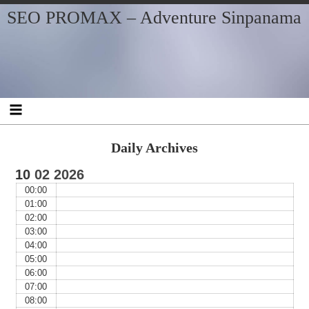
Skip
Skip
Skip
SEO PROMAX – Adventure Sinpanama
to
to
to
content
BLOCK-
BLOCK-
2
3
Daily Archives
10
02
2026
00:00
01:00
02:00
03:00
04:00
05:00
06:00
07:00
08:00