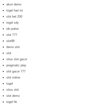
akun demo
togel hari ini
slot bet 200
togel sdy
idn poker
slot 777
slot88
demo slot
slot
situs slot gacor
pragmatic play
slot gacor 777
slot online
togel
situs slot
slot demo
togel hk