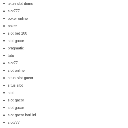
akun slot demo
slot777
poker online
poker
slot bet 100
slot gacor
pragmatic
toto
slot77
slot online
situs slot gacor
situs slot
slot
slot gacor
slot gacor
slot gacor hari ini
slot777