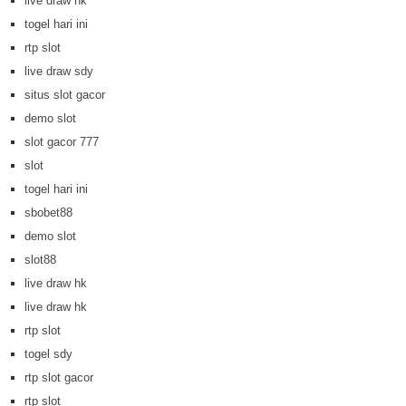
live draw hk
togel hari ini
rtp slot
live draw sdy
situs slot gacor
demo slot
slot gacor 777
slot
togel hari ini
sbobet88
demo slot
slot88
live draw hk
live draw hk
rtp slot
togel sdy
rtp slot gacor
rtp slot